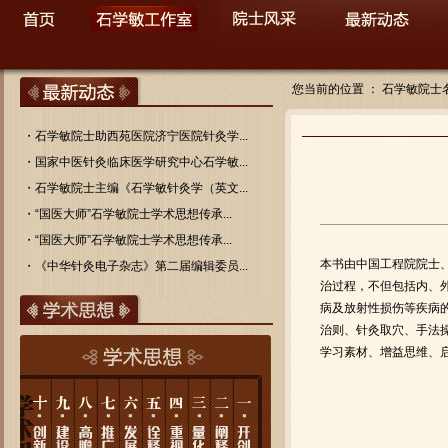
您当前的位置 ：
石学敏院士
・
石学敏院士助西苑医院济宁医院针灸学...
・
国家中医针灸临床医学研究中心石学敏...
・
石学敏院士主编《石学敏针灸学（英文...
・
“国医大师”石学敏院士学术思想传承...
・
“国医大师”石学敏院士学术思想传承...
本书由中国工程院院士
・
《中华针灸电子杂志》第二届编辑委员...
治过程，不但包括内、
病及放射性损伤等疾病
治则、针灸取穴、手法
学习素材、增益思维、